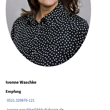
Ivonne Waschke
Empfang
0521.329876-121
ivonne.waschke@bkk-diakonie.de