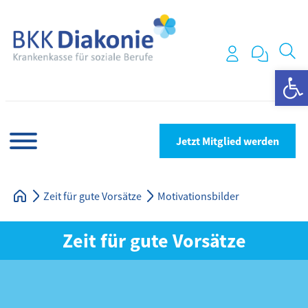
We
Jetzt Mitglied werden
Zeit für gute Vorsätze
Motivationsbilder
Zeit für gute Vorsätze